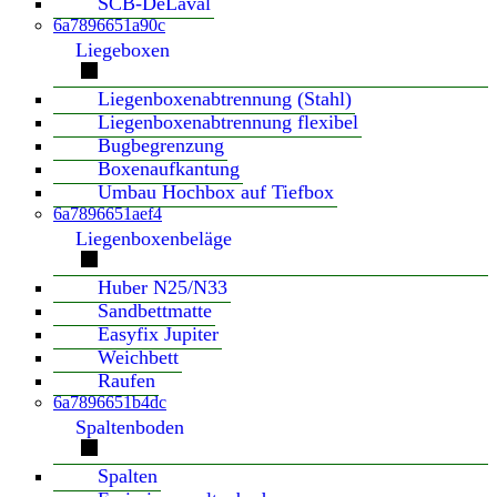
SCB-DeLaval
6a7896651a90c
Liegeboxen
Liegenboxenabtrennung (Stahl)
Liegenboxenabtrennung flexibel
Bugbegrenzung
Boxenaufkantung
Umbau Hochbox auf Tiefbox
6a7896651aef4
Liegenboxenbeläge
Huber N25/N33
Sandbettmatte
Easyfix Jupiter
Weichbett
Raufen
6a7896651b4dc
Spaltenboden
Spalten