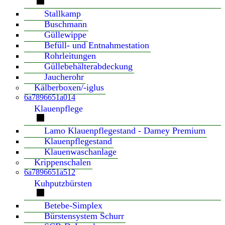
Stallkamp
Buschmann
Güllewippe
Befüll- und Entnahmestation
Rohrleitungen
Güllebehälterabdeckung
Jaucherohr
Kälberboxen/-iglus
6a7896651a014
Klauenpflege
Lamo Klauenpflegestand - Damey Premium
Klauenpflegestand
Klauenwaschanlage
Krippenschalen
6a7896651a512
Kuhputzbürsten
Betebe-Simplex
Bürstensystem Schurr