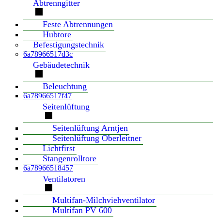
Abtrenngitter
Feste Abtrennungen
Hubtore
Befestigungstechnik
6a78966517d3c
Gebäudetechnik
Beleuchtung
6a78966517f47
Seitenlüftung
Seitenlüftung Arntjen
Seitenlüftung Oberleitner
Lichtfirst
Stangenrolltore
6a78966518457
Ventilatoren
Multifan-Milchviehventilator
Multifan PV 600