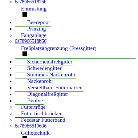
6a7896651875b
Entmistung
Beerepoot
Prinzing
Fanganlage
6a78966518b50
Freßplatzabgrenzung (Fressgitter)
Sicherheitsfreßgitter
Schwedengitter
Stummes Nackenrohr
Nackenrohr
Verstellbare Futterbarren
Diagonalfreßgitter
Evolve
Futtertröge
Futtertischbrücken
Feedstar Futterband
6a78966519636
Gülletechnik