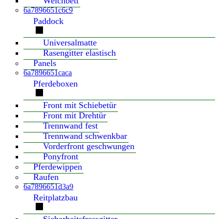
Weichbett
6a7896651c6c9
Paddock
Universalmatte
Rasengitter elastisch
Panels
6a7896651caca
Pferdeboxen
Front mit Schiebetür
Front mit Drehtür
Trennwand fest
Trennwand schwenkbar
Vorderfront geschwungen
Ponyfront
Pferdewippen
Raufen
6a7896651d3a9
Reitplatzbau