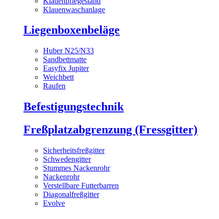
Klauenpflegestand
Klauenwaschanlage
Liegenboxenbeläge
Huber N25/N33
Sandbettmatte
Easyfix Jupiter
Weichbett
Raufen
Befestigungstechnik
Freßplatzabgrenzung (Fressgitter)
Sicherheitsfreßgitter
Schwedengitter
Stummes Nackenrohr
Nackenrohr
Verstellbare Futterbarren
Diagonalfreßgitter
Evolve