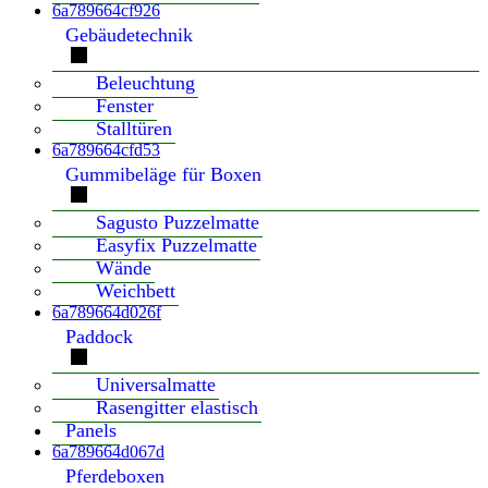
6a789664cf926
Gebäudetechnik
Beleuchtung
Fenster
Stalltüren
6a789664cfd53
Gummibeläge für Boxen
Sagusto Puzzelmatte
Easyfix Puzzelmatte
Wände
Weichbett
6a789664d026f
Paddock
Universalmatte
Rasengitter elastisch
Panels
6a789664d067d
Pferdeboxen