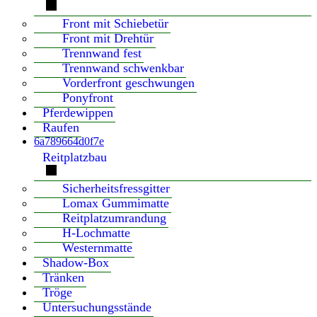
Front mit Schiebetür
Front mit Drehtür
Trennwand fest
Trennwand schwenkbar
Vorderfront geschwungen
Ponyfront
Pferdewippen
Raufen
6a789664d0f7e
Reitplatzbau
Sicherheitsfressgitter
Lomax Gummimatte
Reitplatzumrandung
H-Lochmatte
Westernmatte
Shadow-Box
Tränken
Tröge
Untersuchungsstände