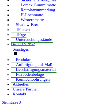
Sicherheitsfressgitter
Lomax Gummimatte
Reitplatzumrandung
H-Lochmatte
Westernmatte
Shadow-Box
Tränken
Tröge
Untersuchungsstände
6a7896651dd7c
Sonstiges
Produkte
Anfertigung auf Maß
Beschäftigungsmaterial
Fußbodenbeläge
Kernlochbohrungen
Aktuelles
Unsere Partner
Kontakt
Steinstraße 3