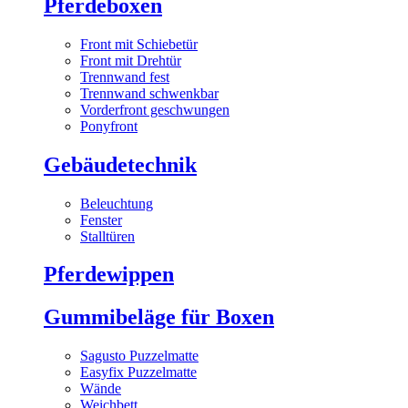
Pferdeboxen
Front mit Schiebetür
Front mit Drehtür
Trennwand fest
Trennwand schwenkbar
Vorderfront geschwungen
Ponyfront
Gebäudetechnik
Beleuchtung
Fenster
Stalltüren
Pferdewippen
Gummibeläge für Boxen
Sagusto Puzzelmatte
Easyfix Puzzelmatte
Wände
Weichbett