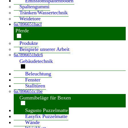
Emissionsspaltenboden
Spaltengummi
Tränken/Wassertechnik
Weidetore
6a7896651bacf
Pferde
Produkte
Beispiele unserer Arbeit
6a7896651bdc6
Gebäudetechnik
Beleuchtung
Fenster
Stalltüren
6a7896651c1be
Gummibeläge für Boxen
Sagusto Puzzelmatte
Easyfix Puzzelmatte
Wände