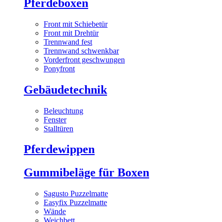
Pferdeboxen
Front mit Schiebetür
Front mit Drehtür
Trennwand fest
Trennwand schwenkbar
Vorderfront geschwungen
Ponyfront
Gebäudetechnik
Beleuchtung
Fenster
Stalltüren
Pferdewippen
Gummibeläge für Boxen
Sagusto Puzzelmatte
Easyfix Puzzelmatte
Wände
Weichbett