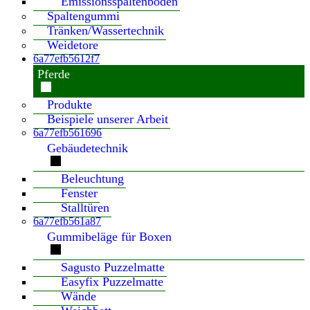
Emissionsspaltenboden
Spaltengummi
Tränken/Wassertechnik
Weidetore
6a77efb5612f7
Pferde
Produkte
Beispiele unserer Arbeit
6a77efb561696
Gebäudetechnik
Beleuchtung
Fenster
Stalltüren
6a77efb561a87
Gummibeläge für Boxen
Sagusto Puzzelmatte
Easyfix Puzzelmatte
Wände