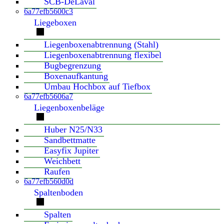
SCB-DeLaval
6a77efb5600c3
Liegeboxen
Liegenboxenabtrennung (Stahl)
Liegenboxenabtrennung flexibel
Bugbegrenzung
Boxenaufkantung
Umbau Hochbox auf Tiefbox
6a77efb5606a7
Liegenboxenbeläge
Huber N25/N33
Sandbettmatte
Easyfix Jupiter
Weichbett
Raufen
6a77efb560d0d
Spaltenboden
Spalten