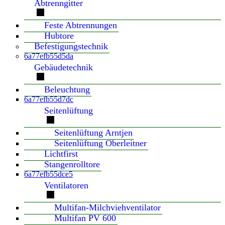
Abtrenngitter
Feste Abtrennungen
Hubtore
Befestigungstechnik
6a77efb55d5da
Gebäudetechnik
Beleuchtung
6a77efb55d7dc
Seitenlüftung
Seitenlüftung Arntjen
Seitenlüftung Oberleitner
Lichtfirst
Stangenrolltore
6a77efb55dce5
Ventilatoren
Multifan-Milchviehventilator
Multifan PV 600