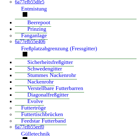
6a77efb55dfe5
Entmistung
Beerepoot
Prinzing
Fanganlage
6a77efb55e406
Freßplatzabgrenzung (Fressgitter)
Sicherheitsfreßgitter
Schwedengitter
Stummes Nackenrohr
Nackenrohr
Verstellbare Futterbarren
Diagonalfreßgitter
Evolve
Futtertröge
Futtertischbrücken
Feedstar Futterband
6a77efb55eef0
Gülletechnik