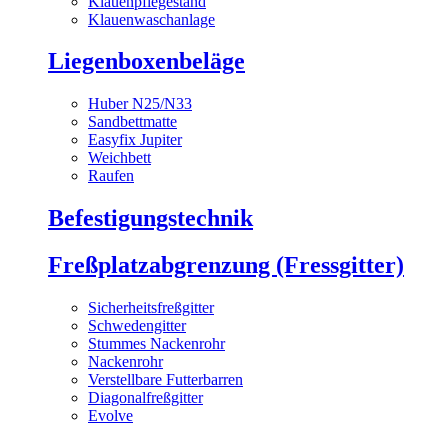
Klauenpflegestand
Klauenwaschanlage
Liegenboxenbeläge
Huber N25/N33
Sandbettmatte
Easyfix Jupiter
Weichbett
Raufen
Befestigungstechnik
Freßplatzabgrenzung (Fressgitter)
Sicherheitsfreßgitter
Schwedengitter
Stummes Nackenrohr
Nackenrohr
Verstellbare Futterbarren
Diagonalfreßgitter
Evolve