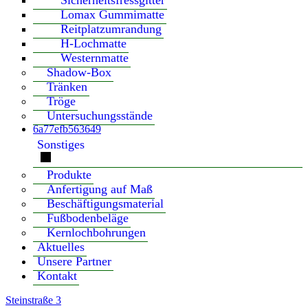
Sicherheitsfressgitter
Lomax Gummimatte
Reitplatzumrandung
H-Lochmatte
Westernmatte
Shadow-Box
Tränken
Tröge
Untersuchungsstände
6a77efb563649
Sonstiges
Produkte
Anfertigung auf Maß
Beschäftigungsmaterial
Fußbodenbeläge
Kernlochbohrungen
Aktuelles
Unsere Partner
Kontakt
Steinstraße 3