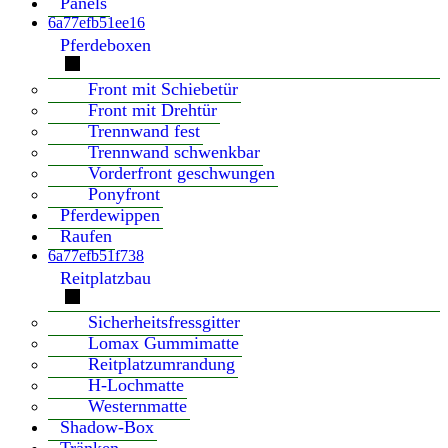
Panels
6a77efb51ee16
Pferdeboxen
Front mit Schiebetür
Front mit Drehtür
Trennwand fest
Trennwand schwenkbar
Vorderfront geschwungen
Ponyfront
Pferdewippen
Raufen
6a77efb51f738
Reitplatzbau
Sicherheitsfressgitter
Lomax Gummimatte
Reitplatzumrandung
H-Lochmatte
Westernmatte
Shadow-Box
Tränken