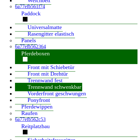
Weichbett
6a77efb561f74
Paddock
Universalmatte
Rasengitter elastisch
Panels
6a77efb562364
Pferdeboxen
Front mit Schiebetür
Front mit Drehtür
Trennwand fest
Trennwand schwenkbar
Vorderfront geschwungen
Ponyfront
Pferdewippen
Raufen
6a77efb562c53
Reitplatzbau