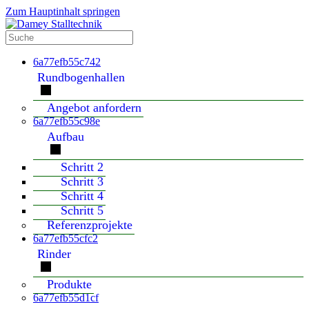
Zum Hauptinhalt springen
6a77efb55c742
Rundbogenhallen
Angebot anfordern
6a77efb55c98e
Aufbau
Schritt 2
Schritt 3
Schritt 4
Schritt 5
Referenzprojekte
6a77efb55cfc2
Rinder
Produkte
6a77efb55d1cf