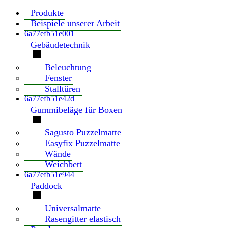
Produkte
Beispiele unserer Arbeit
6a77efb51e001
Gebäudetechnik
Beleuchtung
Fenster
Stalltüren
6a77efb51e42d
Gummibeläge für Boxen
Sagusto Puzzelmatte
Easyfix Puzzelmatte
Wände
Weichbett
6a77efb51e944
Paddock
Universalmatte
Rasengitter elastisch