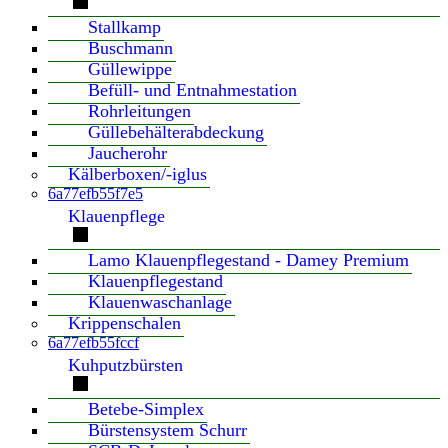
Stallkamp
Buschmann
Güllewippe
Befüll- und Entnahmestation
Rohrleitungen
Güllebehälterabdeckung
Jaucherohr
Kälberboxen/-iglus
6a77efb55f7e5
Klauenpflege
Lamo Klauenpflegestand - Damey Premium
Klauenpflegestand
Klauenwaschanlage
Krippenschalen
6a77efb55fccf
Kuhputzbürsten
Betebe-Simplex
Bürstensystem Schurr