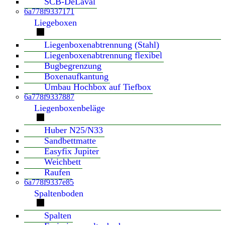
SCB-DeLaval
6a778f9337171
Liegeboxen
Liegenboxenabtrennung (Stahl)
Liegenboxenabtrennung flexibel
Bugbegrenzung
Boxenaufkantung
Umbau Hochbox auf Tiefbox
6a778f9337887
Liegenboxenbeläge
Huber N25/N33
Sandbettmatte
Easyfix Jupiter
Weichbett
Raufen
6a778f9337e85
Spaltenboden
Spalten