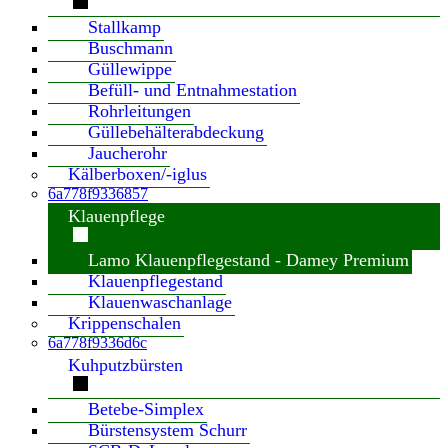
Stallkamp
Buschmann
Güllewippe
Befüll- und Entnahmestation
Rohrleitungen
Güllebehälterabdeckung
Jaucherohr
Kälberboxen/-iglus
6a778f9336857
Klauenpflege
Lamo Klauenpflegestand - Damey Premium
Klauenpflegestand
Klauenwaschanlage
Krippenschalen
6a778f9336d6c
Kuhputzbürsten
Betebe-Simplex
Bürstensystem Schurr