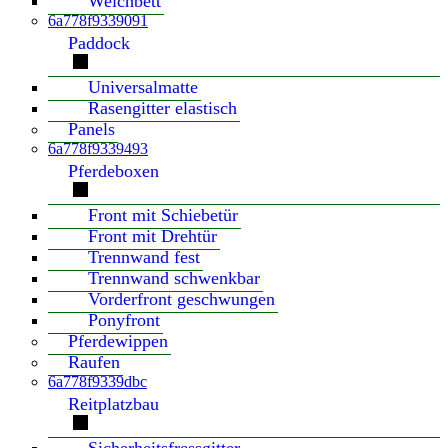
Weichbett
6a778f9339091
Paddock
Universalmatte
Rasengitter elastisch
Panels
6a778f9339493
Pferdeboxen
Front mit Schiebetür
Front mit Drehtür
Trennwand fest
Trennwand schwenkbar
Vorderfront geschwungen
Ponyfront
Pferdewippen
Raufen
6a778f9339dbc
Reitplatzbau