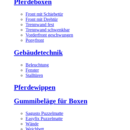
Pferdeboxen
Front mit Schiebetür
Front mit Drehtür
Trennwand fest
Trennwand schwenkbar
Vorderfront geschwungen
Ponyfront
Gebäudetechnik
Beleuchtung
Fenster
Stalltüren
Pferdewippen
Gummibeläge für Boxen
Sagusto Puzzelmatte
Easyfix Puzzelmatte
Wände
Weichbett