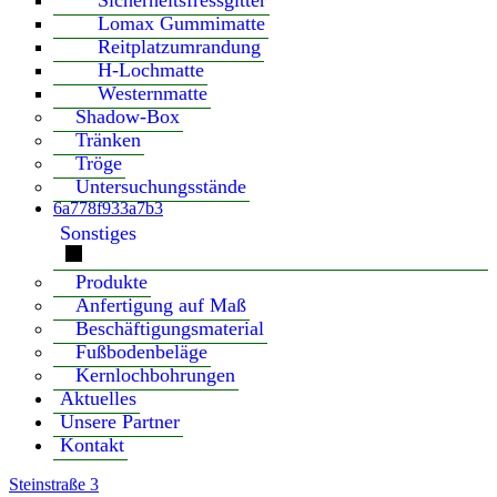
Sicherheitsfressgitter
Lomax Gummimatte
Reitplatzumrandung
H-Lochmatte
Westernmatte
Shadow-Box
Tränken
Tröge
Untersuchungsstände
6a778f933a7b3
Sonstiges
Produkte
Anfertigung auf Maß
Beschäftigungsmaterial
Fußbodenbeläge
Kernlochbohrungen
Aktuelles
Unsere Partner
Kontakt
Steinstraße 3