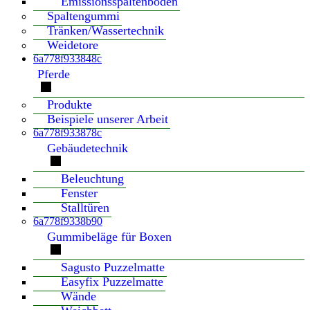
Emissionsspaltenboden
Spaltengummi
Tränken/Wassertechnik
Weidetore
6a778f933848c
Pferde
Produkte
Beispiele unserer Arbeit
6a778f933878c
Gebäudetechnik
Beleuchtung
Fenster
Stalltüren
6a778f9338b90
Gummibeläge für Boxen
Sagusto Puzzelmatte
Easyfix Puzzelmatte
Wände