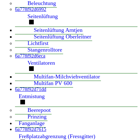
Beleuchtung
6a778f92d6992
Seitenlüftung
Seitenlüftung Arntjen
Seitenlüftung Oberleitner
Lichtfirst
Stangenrolltore
6a778f92d6eca
Ventilatoren
Multifan-Milchviehventilator
Multifan PV 600
6a778f92d71dd
Entmistung
Beerepoot
Prinzing
Fanganlage
6a778f92d7615
Freßplatzabgrenzung (Fressgitter)