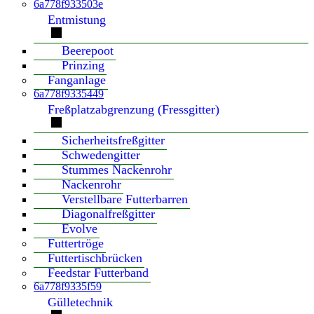
6a778f933503e
Entmistung
Beerepoot
Prinzing
Fanganlage
6a778f9335449
Freßplatzabgrenzung (Fressgitter)
Sicherheitsfreßgitter
Schwedengitter
Stummes Nackenrohr
Nackenrohr
Verstellbare Futterbarren
Diagonalfreßgitter
Evolve
Futtertröge
Futtertischbrücken
Feedstar Futterband
6a778f9335f59
Gülletechnik