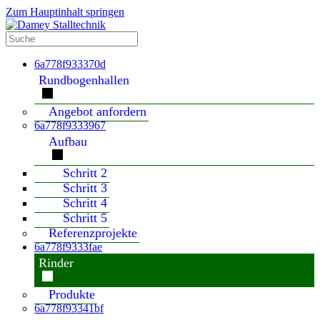
Zum Hauptinhalt springen
6a778f933370d
Rundbogenhallen
Angebot anfordern
6a778f9333967
Aufbau
Schritt 2
Schritt 3
Schritt 4
Schritt 5
Referenzprojekte
6a778f9333fae
Rinder
Produkte
6a778f93341bf