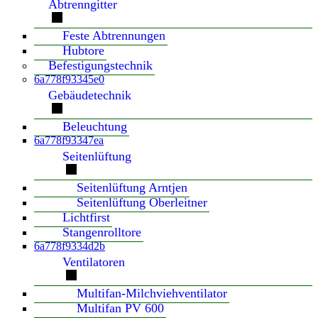
Abtrenngitter
Feste Abtrennungen
Hubtore
Befestigungstechnik
6a778f93345e0
Gebäudetechnik
Beleuchtung
6a778f93347ea
Seitenlüftung
Seitenlüftung Arntjen
Seitenlüftung Oberleitner
Lichtfirst
Stangenrolltore
6a778f9334d2b
Ventilatoren
Multifan-Milchviehventilator
Multifan PV 600