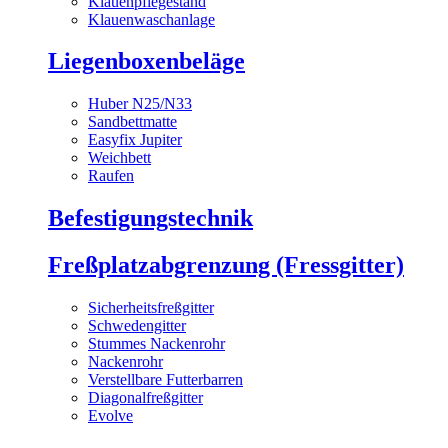
Klauenpflegestand
Klauenwaschanlage
Liegenboxenbeläge
Huber N25/N33
Sandbettmatte
Easyfix Jupiter
Weichbett
Raufen
Befestigungstechnik
Freßplatzabgrenzung (Fressgitter)
Sicherheitsfreßgitter
Schwedengitter
Stummes Nackenrohr
Nackenrohr
Verstellbare Futterbarren
Diagonalfreßgitter
Evolve