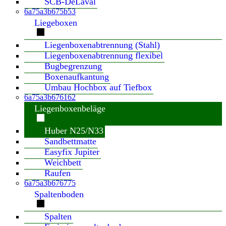
SCB-DeLaval
6a75a3b675b53
Liegeboxen
Liegenboxenabtrennung (Stahl)
Liegenboxenabtrennung flexibel
Bugbegrenzung
Boxenaufkantung
Umbau Hochbox auf Tiefbox
6a75a3b676162
Liegenboxenbeläge
Huber N25/N33
Sandbettmatte
Easyfix Jupiter
Weichbett
Raufen
6a75a3b676775
Spaltenboden
Spalten