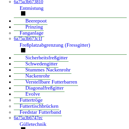
6a75a3b673810
Entmistung
Beerepoot
Prinzing
Fanganlage
6a75a3b673c1f
Freßplatzabgrenzung (Fressgitter)
Sicherheitsfreßgitter
Schwedengitter
Stummes Nackenrohr
Nackenrohr
Verstellbare Futterbarren
Diagonalfreßgitter
Evolve
Futtertröge
Futtertischbrücken
Feedstar Futterband
6a75a3b6747ec
Gülletechnik