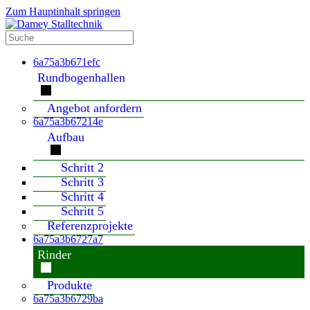
Zum Hauptinhalt springen
6a75a3b671efc
Rundbogenhallen
Angebot anfordern
6a75a3b67214e
Aufbau
Schritt 2
Schritt 3
Schritt 4
Schritt 5
Referenzprojekte
6a75a3b6727a7
Rinder
Produkte
6a75a3b6729ba