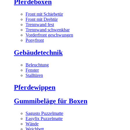
Pferdeboxen
Front mit Schiebetür
Front mit Drehtür
Trennwand fest
Trennwand schwenkbar
Vorderfront geschwungen
Ponyfront
Gebäudetechnik
Beleuchtung
Fenster
Stalltüren
Pferdewippen
Gummibeläge für Boxen
Sagusto Puzzelmatte
Easyfix Puzzelmatte
Wände
Weichbett