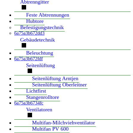
Abtrenngitter
Feste Abtrennungen
Hubtore
Befestigungstechnik
6a75a3b672dd3
Gebäudetechnik
Beleuchtung
6a75a3b672fdf
Seitenlüftung
Seitenlüftung Arntjen
Seitenlüftung Oberleitner
Lichtfirst
Stangenrolltore
6a75a3b6734fc
Ventilatoren
Multifan-Milchviehventilator
Multifan PV 600