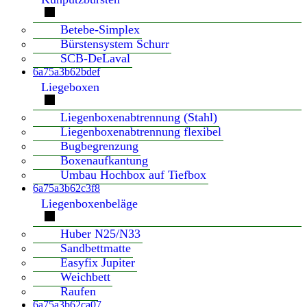
Betebe-Simplex
Bürstensystem Schurr
SCB-DeLaval
6a75a3b62bdef
Liegeboxen
Liegenboxenabtrennung (Stahl)
Liegenboxenabtrennung flexibel
Bugbegrenzung
Boxenaufkantung
Umbau Hochbox auf Tiefbox
6a75a3b62c3f8
Liegenboxenbeläge
Huber N25/N33
Sandbettmatte
Easyfix Jupiter
Weichbett
Raufen
6a75a3b62ca07