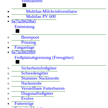
Ventilatoren
Multifan-Milchviehventilator
Multifan PV 600
6a75a3b629ba5
Entmistung
Beerepoot
Prinzing
Fanganlage
6a75a3b629fb9
Freßplatzabgrenzung (Fressgitter)
Sicherheitsfreßgitter
Schwedengitter
Stummes Nackenrohr
Nackenrohr
Verstellbare Futterbarren
Diagonalfreßgitter
Evolve
Futtertröge