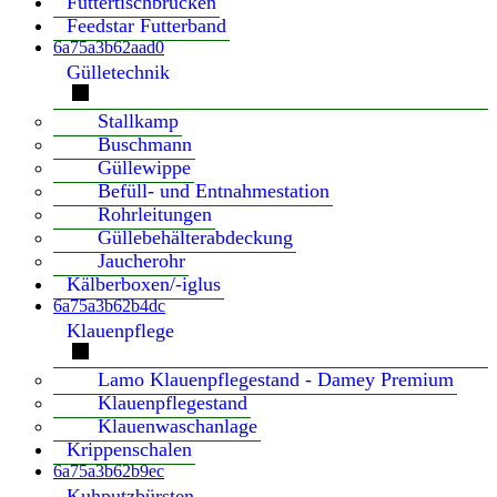
Futtertischbrücken
Feedstar Futterband
6a75a3b62aad0
Gülletechnik
Stallkamp
Buschmann
Güllewippe
Befüll- und Entnahmestation
Rohrleitungen
Güllebehälterabdeckung
Jaucherohr
Kälberboxen/-iglus
6a75a3b62b4dc
Klauenpflege
Lamo Klauenpflegestand - Damey Premium
Klauenpflegestand
Klauenwaschanlage
Krippenschalen
6a75a3b62b9ec
Kuhputzbürsten