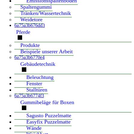
Emissionsspaltenboden
Spaltengummi
Tränken/Wassertechnik
Weidetore
6a75a3b676dd3
Pferde
Produkte
Beispiele unserer Arbeit
6a75a3b6770e4
Gebäudetechnik
Beleuchtung
Fenster
Stalltüren
6a75a3b6774f3
Gummibeläge für Boxen
Sagusto Puzzelmatte
Easyfix Puzzelmatte
Wände