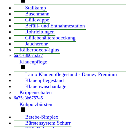
Stallkamp
Buschmann
Güllewippe
Befüll- und Entnahmestation
Rohrleitungen
Güllebehälterabdeckung
Jaucherohr
Kälberboxen/-iglus
6a75a3b675227
Klauenpflege
Lamo Klauenpflegestand - Damey Premium
Klauenpflegestand
Klauenwaschanlage
Krippenschalen
6a75a3b675745
Kuhputzbürsten
Betebe-Simplex
Bürstensystem Schurr