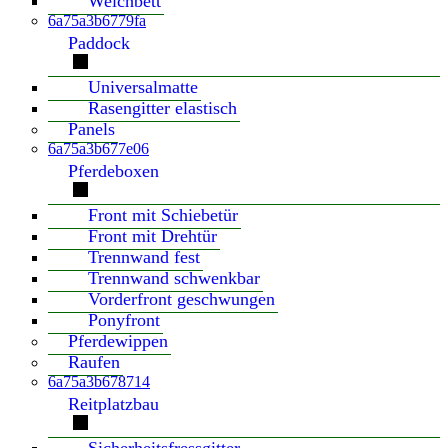
Weichbett
6a75a3b6779fa
Paddock
Universalmatte
Rasengitter elastisch
Panels
6a75a3b677e06
Pferdeboxen
Front mit Schiebetür
Front mit Drehtür
Trennwand fest
Trennwand schwenkbar
Vorderfront geschwungen
Ponyfront
Pferdewippen
Raufen
6a75a3b678714
Reitplatzbau