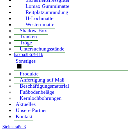
Sicherheitsfressgitter
Lomax Gummimatte
Reitplatzumrandung
H-Lochmatte
Westernmatte
Shadow-Box
Tränken
Tröge
Untersuchungsstände
6a75a3b67911b
Sonstiges
Produkte
Anfertigung auf Maß
Beschäftigungsmaterial
Fußbodenbeläge
Kernlochbohrungen
Aktuelles
Unsere Partner
Kontakt
Steinstraße 3