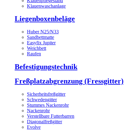
Klauenpflegestand
Klauenwaschanlage
Liegenboxenbeläge
Huber N25/N33
Sandbettmatte
Easyfix Jupiter
Weichbett
Raufen
Befestigungstechnik
Freßplatzabgrenzung (Fressgitter)
Sicherheitsfreßgitter
Schwedengitter
Stummes Nackenrohr
Nackenrohr
Verstellbare Futterbarren
Diagonalfreßgitter
Evolve