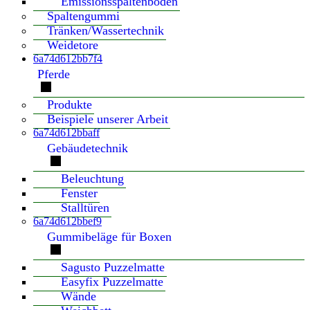
Emissionsspaltenboden
Spaltengummi
Tränken/Wassertechnik
Weidetore
6a74d612bb7f4
Pferde
Produkte
Beispiele unserer Arbeit
6a74d612bbaff
Gebäudetechnik
Beleuchtung
Fenster
Stalltüren
6a74d612bbef9
Gummibeläge für Boxen
Sagusto Puzzelmatte
Easyfix Puzzelmatte
Wände