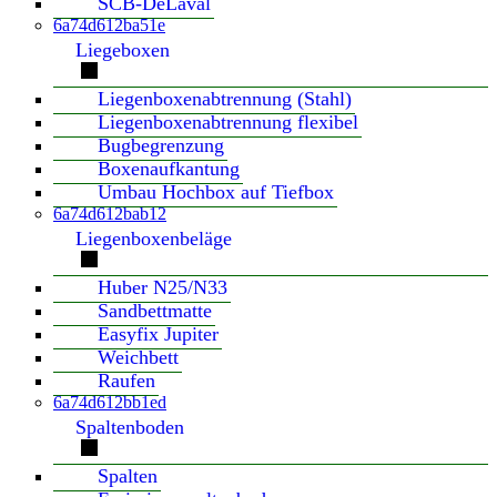
SCB-DeLaval
6a74d612ba51e
Liegeboxen
Liegenboxenabtrennung (Stahl)
Liegenboxenabtrennung flexibel
Bugbegrenzung
Boxenaufkantung
Umbau Hochbox auf Tiefbox
6a74d612bab12
Liegenboxenbeläge
Huber N25/N33
Sandbettmatte
Easyfix Jupiter
Weichbett
Raufen
6a74d612bb1ed
Spaltenboden
Spalten