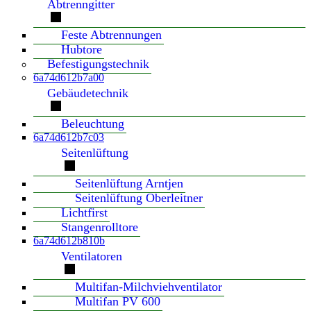
Abtrenngitter
Feste Abtrennungen
Hubtore
Befestigungstechnik
6a74d612b7a00
Gebäudetechnik
Beleuchtung
6a74d612b7c03
Seitenlüftung
Seitenlüftung Arntjen
Seitenlüftung Oberleitner
Lichtfirst
Stangenrolltore
6a74d612b810b
Ventilatoren
Multifan-Milchviehventilator
Multifan PV 600