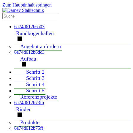
Zum Hauptinhalt springen
6a74d612b6a03
Rundbogenhallen
Angebot anfordern
6a74d612b6dc3
Aufbau
Schritt 2
Schritt 3
Schritt 4
Schritt 5
Referenzprojekte
6a74d612b73fb
Rinder
Produkte
6a74d612b75ff