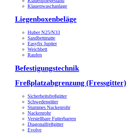
Klauenpflegestand
Klauenwaschanlage
Liegenboxenbeläge
Huber N25/N33
Sandbettmatte
Easyfix Jupiter
Weichbett
Raufen
Befestigungstechnik
Freßplatzabgrenzung (Fressgitter)
Sicherheitsfreßgitter
Schwedengitter
Stummes Nackenrohr
Nackenrohr
Verstellbare Futterbarren
Diagonalfreßgitter
Evolve