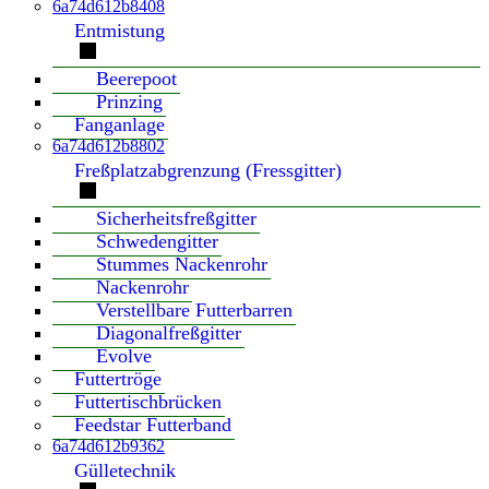
6a74d612b8408
Entmistung
Beerepoot
Prinzing
Fanganlage
6a74d612b8802
Freßplatzabgrenzung (Fressgitter)
Sicherheitsfreßgitter
Schwedengitter
Stummes Nackenrohr
Nackenrohr
Verstellbare Futterbarren
Diagonalfreßgitter
Evolve
Futtertröge
Futtertischbrücken
Feedstar Futterband
6a74d612b9362
Gülletechnik