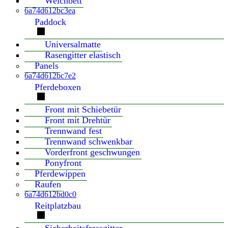
Weichbett
6a74d612bc3ea
Paddock
Universalmatte
Rasengitter elastisch
Panels
6a74d612bc7e2
Pferdeboxen
Front mit Schiebetür
Front mit Drehtür
Trennwand fest
Trennwand schwenkbar
Vorderfront geschwungen
Ponyfront
Pferdewippen
Raufen
6a74d612bd0c0
Reitplatzbau