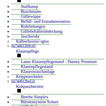
Stallkamp
Buschmann
Güllewippe
Befüll- und Entnahmestation
Rohrleitungen
Güllebehälterabdeckung
Jaucherohr
Kälberboxen/-iglus
6a74d612b9c43
Klauenpflege
Lamo Klauenpflegestand - Damey Premium
Klauenpflegestand
Klauenwaschanlage
Krippenschalen
6a74d612ba12c
Kuhputzbürsten
Betebe-Simplex
Bürstensystem Schurr