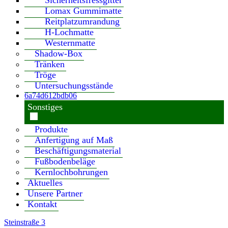
Sicherheitsfressgitter
Lomax Gummimatte
Reitplatzumrandung
H-Lochmatte
Westernmatte
Shadow-Box
Tränken
Tröge
Untersuchungsstände
6a74d612bdb06
Sonstiges
Produkte
Anfertigung auf Maß
Beschäftigungsmaterial
Fußbodenbeläge
Kernlochbohrungen
Aktuelles
Unsere Partner
Kontakt
Steinstraße 3