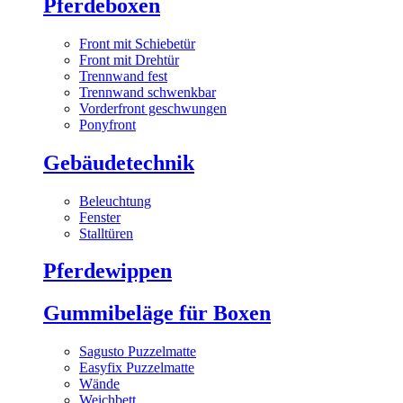
Pferdeboxen
Front mit Schiebetür
Front mit Drehtür
Trennwand fest
Trennwand schwenkbar
Vorderfront geschwungen
Ponyfront
Gebäudetechnik
Beleuchtung
Fenster
Stalltüren
Pferdewippen
Gummibeläge für Boxen
Sagusto Puzzelmatte
Easyfix Puzzelmatte
Wände
Weichbett