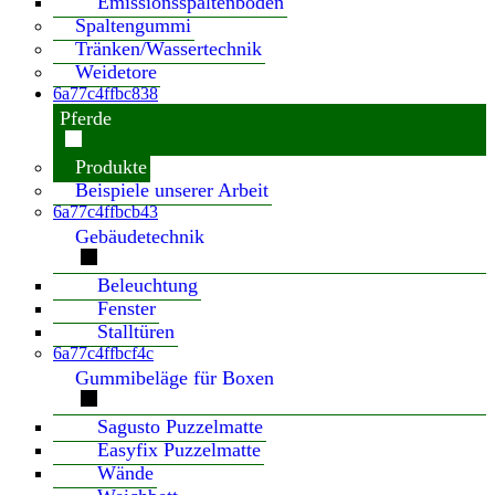
Emissionsspaltenboden
Spaltengummi
Tränken/Wassertechnik
Weidetore
6a77c4ffbc838
Pferde
Produkte
Beispiele unserer Arbeit
6a77c4ffbcb43
Gebäudetechnik
Beleuchtung
Fenster
Stalltüren
6a77c4ffbcf4c
Gummibeläge für Boxen
Sagusto Puzzelmatte
Easyfix Puzzelmatte
Wände