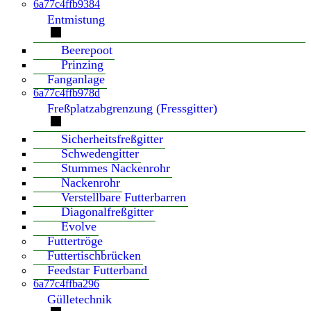
6a77c4ffb9384
Entmistung
Beerepoot
Prinzing
Fanganlage
6a77c4ffb978d
Freßplatzabgrenzung (Fressgitter)
Sicherheitsfreßgitter
Schwedengitter
Stummes Nackenrohr
Nackenrohr
Verstellbare Futterbarren
Diagonalfreßgitter
Evolve
Futtertröge
Futtertischbrücken
Feedstar Futterband
6a77c4ffba296
Gülletechnik