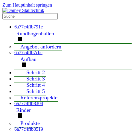
Zum Hauptinhalt springen
6a77c4ffb791e
Rundbogenhallen
Angebot anfordern
6a77c4ffb7cbc
Aufbau
Schritt 2
Schritt 3
Schritt 4
Schritt 5
Referenzprojekte
6a77c4ffb8304
Rinder
Produkte
6a77c4ffb8519