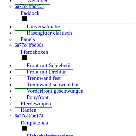
Weichbett
6a77c4ffbd453
Paddock
Universalmatte
Rasengitter elastisch
Panels
6a77c4ffbd86a
Pferdeboxen
Front mit Schiebetür
Front mit Drehtür
Trennwand fest
Trennwand schwenkbar
Vorderfront geschwungen
Ponyfront
Pferdewippen
Raufen
6a77c4ffbe174
Reitplatzbau