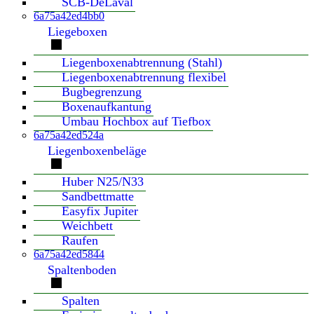
SCB-DeLaval
6a75a42ed4bb0
Liegeboxen
Liegenboxenabtrennung (Stahl)
Liegenboxenabtrennung flexibel
Bugbegrenzung
Boxenaufkantung
Umbau Hochbox auf Tiefbox
6a75a42ed524a
Liegenboxenbeläge
Huber N25/N33
Sandbettmatte
Easyfix Jupiter
Weichbett
Raufen
6a75a42ed5844
Spaltenboden
Spalten