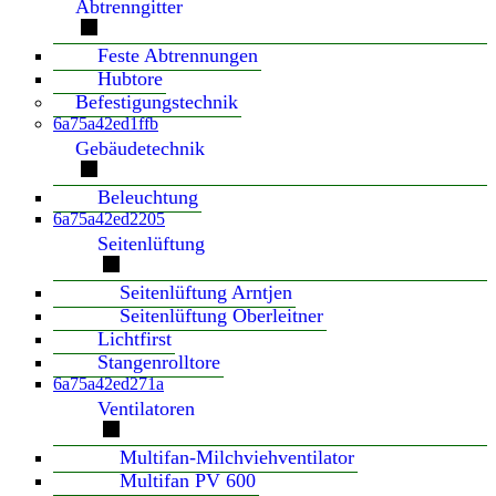
Abtrenngitter
Feste Abtrennungen
Hubtore
Befestigungstechnik
6a75a42ed1ffb
Gebäudetechnik
Beleuchtung
6a75a42ed2205
Seitenlüftung
Seitenlüftung Arntjen
Seitenlüftung Oberleitner
Lichtfirst
Stangenrolltore
6a75a42ed271a
Ventilatoren
Multifan-Milchviehventilator
Multifan PV 600