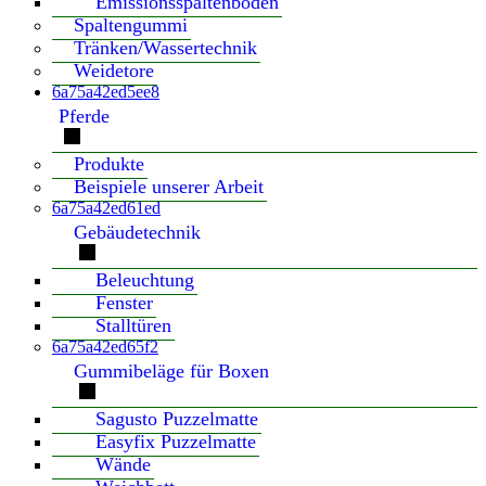
Emissionsspaltenboden
Spaltengummi
Tränken/Wassertechnik
Weidetore
6a75a42ed5ee8
Pferde
Produkte
Beispiele unserer Arbeit
6a75a42ed61ed
Gebäudetechnik
Beleuchtung
Fenster
Stalltüren
6a75a42ed65f2
Gummibeläge für Boxen
Sagusto Puzzelmatte
Easyfix Puzzelmatte
Wände