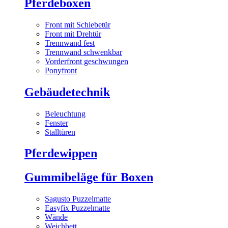
Pferdeboxen
Front mit Schiebetür
Front mit Drehtür
Trennwand fest
Trennwand schwenkbar
Vorderfront geschwungen
Ponyfront
Gebäudetechnik
Beleuchtung
Fenster
Stalltüren
Pferdewippen
Gummibeläge für Boxen
Sagusto Puzzelmatte
Easyfix Puzzelmatte
Wände
Weichbett