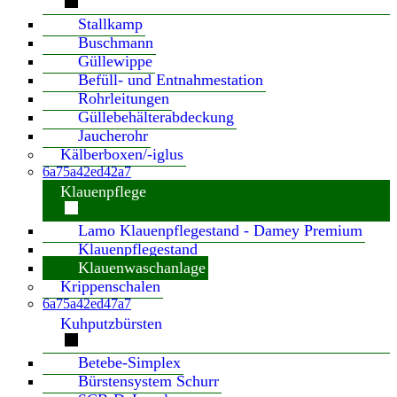
Stallkamp
Buschmann
Güllewippe
Befüll- und Entnahmestation
Rohrleitungen
Güllebehälterabdeckung
Jaucherohr
Kälberboxen/-iglus
6a75a42ed42a7
Klauenpflege
Lamo Klauenpflegestand - Damey Premium
Klauenpflegestand
Klauenwaschanlage
Krippenschalen
6a75a42ed47a7
Kuhputzbürsten
Betebe-Simplex
Bürstensystem Schurr