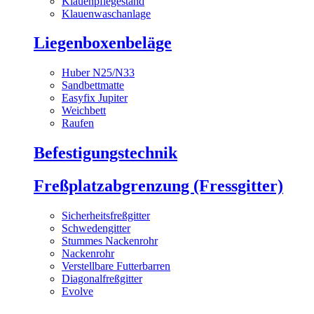
Klauenpflegestand
Klauenwaschanlage
Liegenboxenbeläge
Huber N25/N33
Sandbettmatte
Easyfix Jupiter
Weichbett
Raufen
Befestigungstechnik
Freßplatzabgrenzung (Fressgitter)
Sicherheitsfreßgitter
Schwedengitter
Stummes Nackenrohr
Nackenrohr
Verstellbare Futterbarren
Diagonalfreßgitter
Evolve