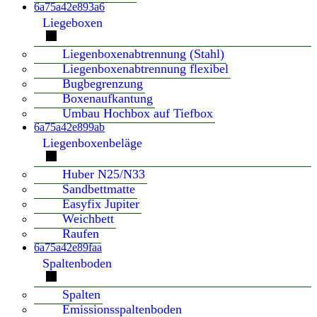
6a75a42e893a6
Liegeboxen
Liegenboxenabtrennung (Stahl)
Liegenboxenabtrennung flexibel
Bugbegrenzung
Boxenaufkantung
Umbau Hochbox auf Tiefbox
6a75a42e899ab
Liegenboxenbeläge
Huber N25/N33
Sandbettmatte
Easyfix Jupiter
Weichbett
Raufen
6a75a42e89faa
Spaltenboden
Spalten
Emissionsspaltenboden