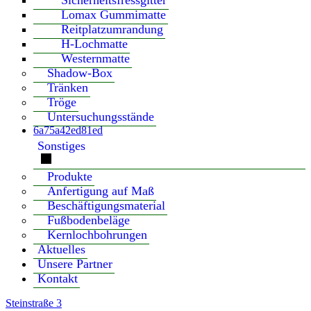
Sicherheitsfressgitter
Lomax Gummimatte
Reitplatzumrandung
H-Lochmatte
Westernmatte
Shadow-Box
Tränken
Tröge
Untersuchungsstände
6a75a42ed81ed
Sonstiges
Produkte
Anfertigung auf Maß
Beschäftigungsmaterial
Fußbodenbeläge
Kernlochbohrungen
Aktuelles
Unsere Partner
Kontakt
Steinstraße 3