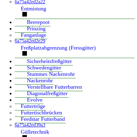
6a75a42ed2a22
Entmistung
Beerepoot
Prinzing
Fanganlage
6a75a42ed2e29
Freßplatzabgrenzung (Fressgitter)
Sicherheitsfreßgitter
Schwedengitter
Stummes Nackenrohr
Nackenrohr
Verstellbare Futterbarren
Diagonalfreßgitter
Evolve
Futtertröge
Futtertischbrücken
Feedstar Futterband
6a75a42ed39a3
Gülletechnik