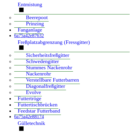
Entmistung
Beerepoot
Prinzing
Fanganlage
6a75a42e87632
Freßplatzabgrenzung (Fressgitter)
Sicherheitsfreßgitter
Schwedengitter
Stummes Nackenrohr
Nackenrohr
Verstellbare Futterbarren
Diagonalfreßgitter
Evolve
Futtertröge
Futtertischbrücken
Feedstar Futterband
6a75a42e88174
Gülletechnik