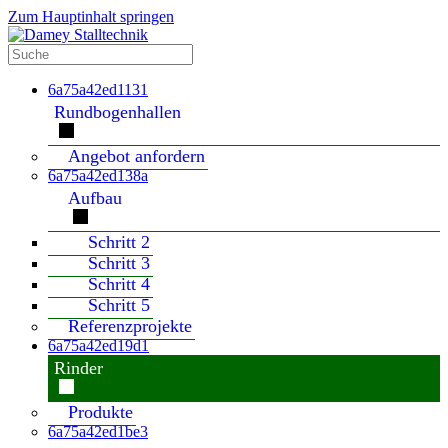
Zum Hauptinhalt springen
6a75a42ed1131
Rundbogenhallen
Angebot anfordern
6a75a42ed138a
Aufbau
Schritt 2
Schritt 3
Schritt 4
Schritt 5
Referenzprojekte
6a75a42ed19d1
Rinder
Produkte
6a75a42ed1be3