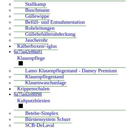
Stallkamp
Buschmann
Güllewippe
Befüll- und Entnahmestation
Rohrleitungen
Güllebehälterabdeckung
Jaucherohr
Kälberboxen/-iglus
6a75a42e88a91
Klauenpflege
Lamo Klauenpflegestand - Damey Premium
Klauenpflegestand
Klauenwaschanlage
Krippenschalen
6a75a42e88f98
Kuhputzbürsten
Betebe-Simplex
Bürstensystem Schurr
SCB-DeLaval