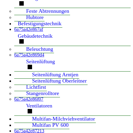
Feste Abtrennungen
Hubtore
Befestigungstechnik
6a75a42e867af
Gebäudetechnik
Beleuchtung
6a75a42e869d4
Seitenlüftung
Seitenlüftung Arntjen
Seitenlüftung Oberleitner
Lichtfirst
Stangenrolltore
6a75a42e86f07
Ventilatoren
Multifan-Milchviehventilator
Multifan PV 600
6a75a42e87213