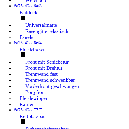
Weichbett
6a75a42ed6af8
Paddock
Universalmatte
Rasengitter elastisch
Panels
6a75a42ed6ef4
Pferdeboxen
Front mit Schiebetür
Front mit Drehtür
Trennwand fest
Trennwand schwenkbar
Vorderfront geschwungen
Ponyfront
Pferdewippen
Raufen
6a75a42ed77f7
Reitplatzbau