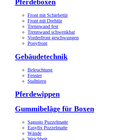
Pferdeboxen
Front mit Schiebetür
Front mit Drehtür
Trennwand fest
Trennwand schwenkbar
Vorderfront geschwungen
Ponyfront
Gebäudetechnik
Beleuchtung
Fenster
Stalltüren
Pferdewippen
Gummibeläge für Boxen
Sagusto Puzzelmatte
Easyfix Puzzelmatte
Wände
Weichbett