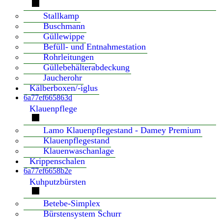
Stallkamp
Buschmann
Güllewippe
Befüll- und Entnahmestation
Rohrleitungen
Güllebehälterabdeckung
Jaucherohr
Kälberboxen/-iglus
6a77ef665863d
Klauenpflege
Lamo Klauenpflegestand - Damey Premium
Klauenpflegestand
Klauenwaschanlage
Krippenschalen
6a77ef6658b2e
Kuhputzbürsten
Betebe-Simplex
Bürstensystem Schurr