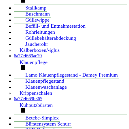
Stallkamp
Buschmann
Güllewippe
Befüll- und Entnahmestation
Rohrleitungen
Güllebehälterabdeckung
Jaucherohr
Kälberboxen/-iglus
6a77ef669ae70
Klauenpflege
Lamo Klauenpflegestand - Damey Premium
Klauenpflegestand
Klauenwaschanlage
Krippenschalen
6a77ef669b365
Kuhputzbürsten
Betebe-Simplex
Bürstensystem Schurr