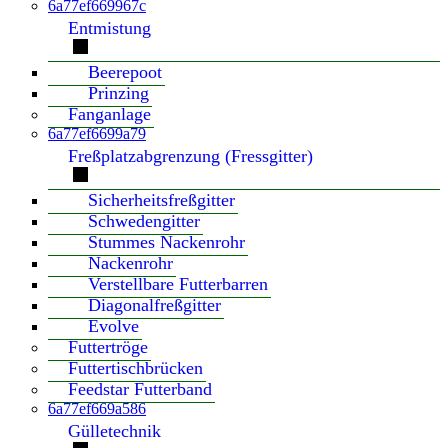
6a77ef669967c
Entmistung
Beerepoot
Prinzing
Fanganlage
6a77ef6699a79
Freßplatzabgrenzung (Fressgitter)
Sicherheitsfreßgitter
Schwedengitter
Stummes Nackenrohr
Nackenrohr
Verstellbare Futterbarren
Diagonalfreßgitter
Evolve
Futtertröge
Futtertischbrücken
Feedstar Futterband
6a77ef669a586
Gülletechnik