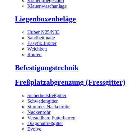
Klauenpflegestand
Klauenwaschanlage
Liegenboxenbeläge
Huber N25/N33
Sandbettmatte
Easyfix Jupiter
Weichbett
Raufen
Befestigungstechnik
Freßplatzabgrenzung (Fressgitter)
Sicherheitsfreßgitter
Schwedengitter
Stummes Nackenrohr
Nackenrohr
Verstellbare Futterbarren
Diagonalfreßgitter
Evolve