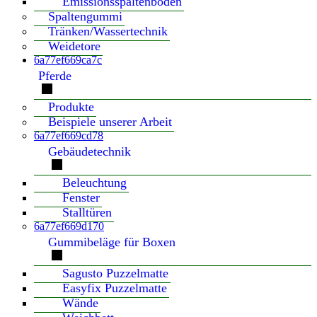
Emissionsspaltenboden
Spaltengummi
Tränken/Wassertechnik
Weidetore
6a77ef669ca7c
Pferde
Produkte
Beispiele unserer Arbeit
6a77ef669cd78
Gebäudetechnik
Beleuchtung
Fenster
Stalltüren
6a77ef669d170
Gummibeläge für Boxen
Sagusto Puzzelmatte
Easyfix Puzzelmatte
Wände