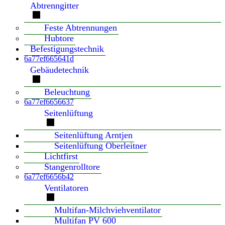
Abtrenngitter
Feste Abtrennungen
Hubtore
Befestigungstechnik
6a77ef665641d
Gebäudetechnik
Beleuchtung
6a77ef6656637
Seitenlüftung
Seitenlüftung Arntjen
Seitenlüftung Oberleitner
Lichtfirst
Stangenrolltore
6a77ef6656b42
Ventilatoren
Multifan-Milchviehventilator
Multifan PV 600