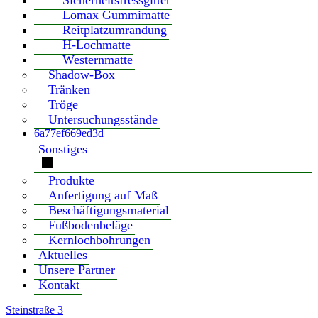
Sicherheitsfressgitter
Lomax Gummimatte
Reitplatzumrandung
H-Lochmatte
Westernmatte
Shadow-Box
Tränken
Tröge
Untersuchungsstände
6a77ef669ed3d
Sonstiges
Produkte
Anfertigung auf Maß
Beschäftigungsmaterial
Fußbodenbeläge
Kernlochbohrungen
Aktuelles
Unsere Partner
Kontakt
Steinstraße 3