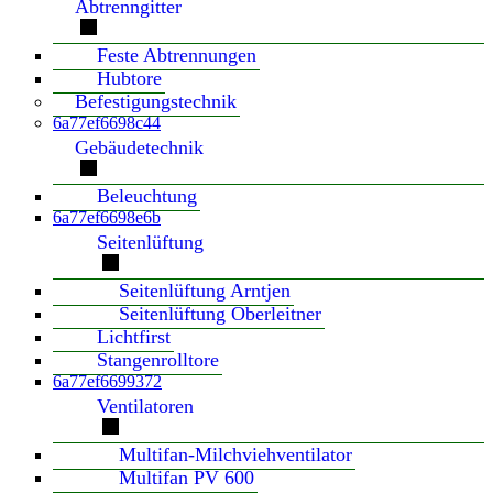
Abtrenngitter
Feste Abtrennungen
Hubtore
Befestigungstechnik
6a77ef6698c44
Gebäudetechnik
Beleuchtung
6a77ef6698e6b
Seitenlüftung
Seitenlüftung Arntjen
Seitenlüftung Oberleitner
Lichtfirst
Stangenrolltore
6a77ef6699372
Ventilatoren
Multifan-Milchviehventilator
Multifan PV 600