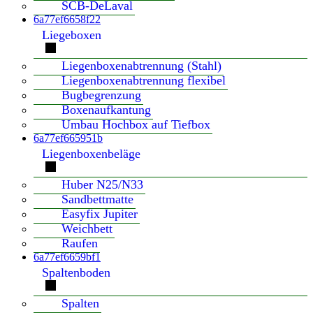
SCB-DeLaval
6a77ef6658f22
Liegeboxen
Liegenboxenabtrennung (Stahl)
Liegenboxenabtrennung flexibel
Bugbegrenzung
Boxenaufkantung
Umbau Hochbox auf Tiefbox
6a77ef665951b
Liegenboxenbeläge
Huber N25/N33
Sandbettmatte
Easyfix Jupiter
Weichbett
Raufen
6a77ef6659bf1
Spaltenboden
Spalten