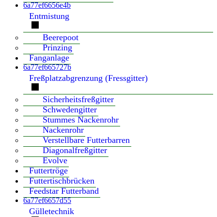
6a77ef6656e4b
Entmistung
Beerepoot
Prinzing
Fanganlage
6a77ef665727b
Freßplatzabgrenzung (Fressgitter)
Sicherheitsfreßgitter
Schwedengitter
Stummes Nackenrohr
Nackenrohr
Verstellbare Futterbarren
Diagonalfreßgitter
Evolve
Futtertröge
Futtertischbrücken
Feedstar Futterband
6a77ef6657d55
Gülletechnik