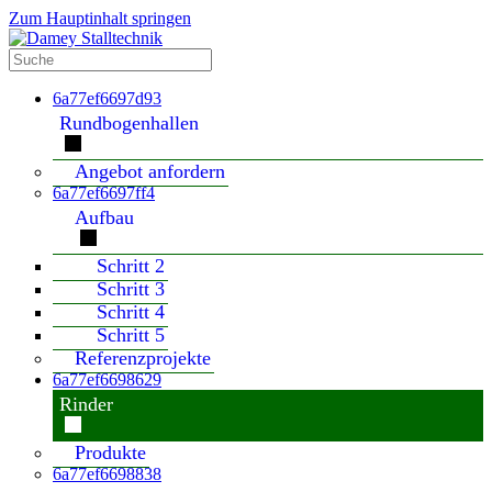
Zum Hauptinhalt springen
6a77ef6697d93
Rundbogenhallen
Angebot anfordern
6a77ef6697ff4
Aufbau
Schritt 2
Schritt 3
Schritt 4
Schritt 5
Referenzprojekte
6a77ef6698629
Rinder
Produkte
6a77ef6698838