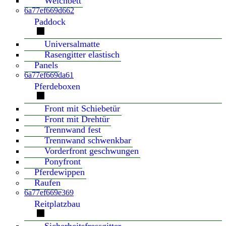
Weichbett
6a77ef669d662
Paddock
Universalmatte
Rasengitter elastisch
Panels
6a77ef669da61
Pferdeboxen
Front mit Schiebetür
Front mit Drehtür
Trennwand fest
Trennwand schwenkbar
Vorderfront geschwungen
Ponyfront
Pferdewippen
Raufen
6a77ef669e369
Reitplatzbau