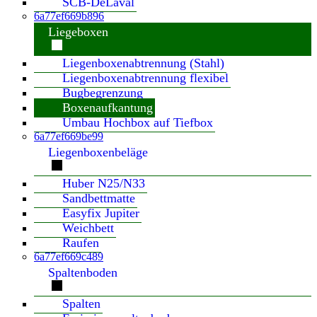
SCB-DeLaval
6a77ef669b896
Liegeboxen
Liegenboxenabtrennung (Stahl)
Liegenboxenabtrennung flexibel
Bugbegrenzung
Boxenaufkantung
Umbau Hochbox auf Tiefbox
6a77ef669be99
Liegenboxenbeläge
Huber N25/N33
Sandbettmatte
Easyfix Jupiter
Weichbett
Raufen
6a77ef669c489
Spaltenboden
Spalten