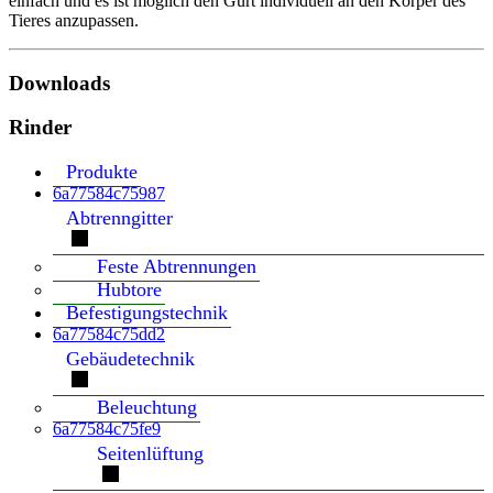
einfach und es ist möglich den Gurt individuell an den Körper des
Tieres anzupassen.
Downloads
Rinder
Produkte
6a77584c75987
Abtrenngitter
Feste Abtrennungen
Hubtore
Befestigungstechnik
6a77584c75dd2
Gebäudetechnik
Beleuchtung
6a77584c75fe9
Seitenlüftung