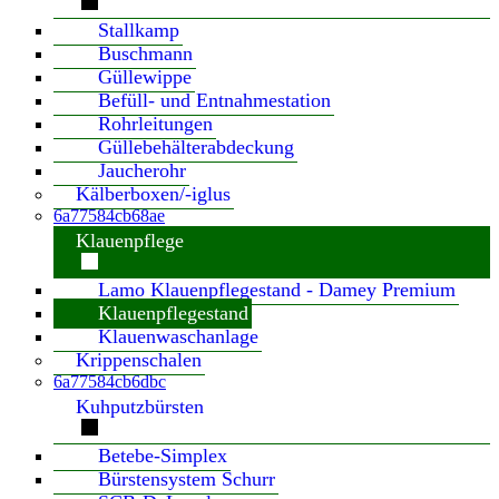
Stallkamp
Buschmann
Güllewippe
Befüll- und Entnahmestation
Rohrleitungen
Güllebehälterabdeckung
Jaucherohr
Kälberboxen/-iglus
6a77584cb68ae
Klauenpflege
Lamo Klauenpflegestand - Damey Premium
Klauenpflegestand
Klauenwaschanlage
Krippenschalen
6a77584cb6dbc
Kuhputzbürsten
Betebe-Simplex
Bürstensystem Schurr