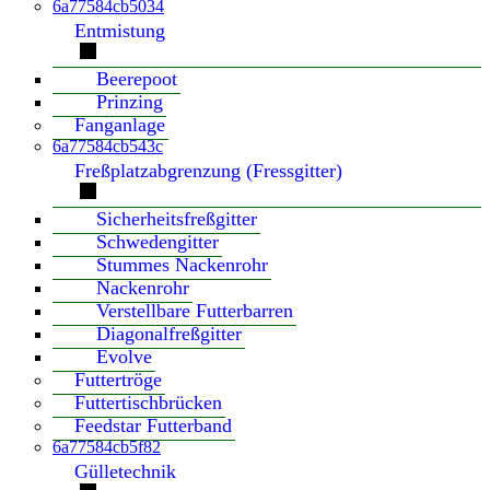
6a77584cb5034
Entmistung
Beerepoot
Prinzing
Fanganlage
6a77584cb543c
Freßplatzabgrenzung (Fressgitter)
Sicherheitsfreßgitter
Schwedengitter
Stummes Nackenrohr
Nackenrohr
Verstellbare Futterbarren
Diagonalfreßgitter
Evolve
Futtertröge
Futtertischbrücken
Feedstar Futterband
6a77584cb5f82
Gülletechnik