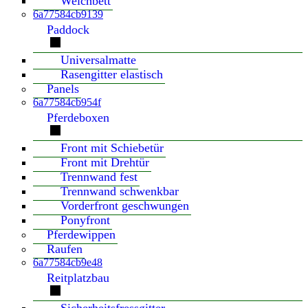
Weichbett
6a77584cb9139
Paddock
Universalmatte
Rasengitter elastisch
Panels
6a77584cb954f
Pferdeboxen
Front mit Schiebetür
Front mit Drehtür
Trennwand fest
Trennwand schwenkbar
Vorderfront geschwungen
Ponyfront
Pferdewippen
Raufen
6a77584cb9e48
Reitplatzbau