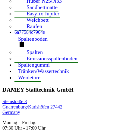
Huber N25/N33
Sandbettmatte
Easyfix Jupiter
Weichbett
Raufen
6a77584c7964e
Spaltenboden
Spalten
Emissionsspaltenboden
Spaltengummi
Tränken/Wassertechnik
Weidetore
DAMEY Stalltechnik GmbH
Steinstraße 3
Gnarrenburg/Karlshöfen 27442
Germany
Montag – Freitag:
07:30 Uhr - 17:00 Uhr