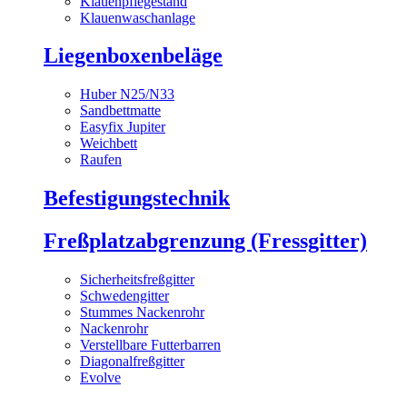
Klauenpflegestand
Klauenwaschanlage
Liegenboxenbeläge
Huber N25/N33
Sandbettmatte
Easyfix Jupiter
Weichbett
Raufen
Befestigungstechnik
Freßplatzabgrenzung (Fressgitter)
Sicherheitsfreßgitter
Schwedengitter
Stummes Nackenrohr
Nackenrohr
Verstellbare Futterbarren
Diagonalfreßgitter
Evolve