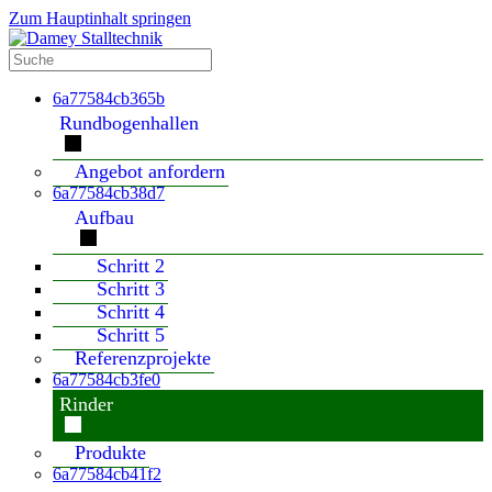
Zum Hauptinhalt springen
6a77584cb365b
Rundbogenhallen
Angebot anfordern
6a77584cb38d7
Aufbau
Schritt 2
Schritt 3
Schritt 4
Schritt 5
Referenzprojekte
6a77584cb3fe0
Rinder
Produkte
6a77584cb41f2