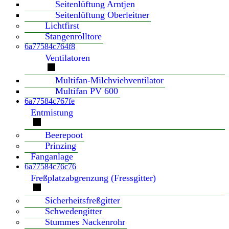
Seitenlüftung Arntjen
Seitenlüftung Oberleitner
Lichtfirst
Stangenrolltore
6a77584c764f8
Ventilatoren
Multifan-Milchviehventilator
Multifan PV 600
6a77584c767fe
Entmistung
Beerepoot
Prinzing
Fanganlage
6a77584c76c76
Freßplatzabgrenzung (Fressgitter)
Sicherheitsfreßgitter
Schwedengitter
Stummes Nackenrohr