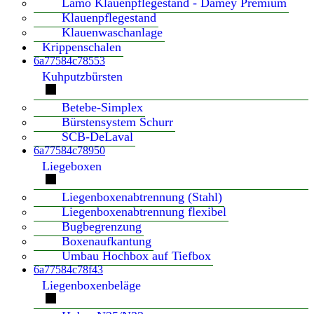
Lamo Klauenpflegestand - Damey Premium
Klauenpflegestand
Klauenwaschanlage
Krippenschalen
6a77584c78553
Kuhputzbürsten
Betebe-Simplex
Bürstensystem Schurr
SCB-DeLaval
6a77584c78950
Liegeboxen
Liegenboxenabtrennung (Stahl)
Liegenboxenabtrennung flexibel
Bugbegrenzung
Boxenaufkantung
Umbau Hochbox auf Tiefbox
6a77584c78f43
Liegenboxenbeläge