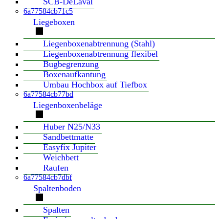
SCB-DeLaval
6a77584cb71c5
Liegeboxen
Liegenboxenabtrennung (Stahl)
Liegenboxenabtrennung flexibel
Bugbegrenzung
Boxenaufkantung
Umbau Hochbox auf Tiefbox
6a77584cb77bd
Liegenboxenbeläge
Huber N25/N33
Sandbettmatte
Easyfix Jupiter
Weichbett
Raufen
6a77584cb7dbf
Spaltenboden
Spalten