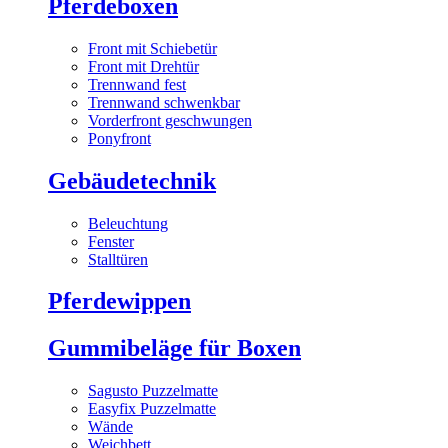
Pferdeboxen
Front mit Schiebetür
Front mit Drehtür
Trennwand fest
Trennwand schwenkbar
Vorderfront geschwungen
Ponyfront
Gebäudetechnik
Beleuchtung
Fenster
Stalltüren
Pferdewippen
Gummibeläge für Boxen
Sagusto Puzzelmatte
Easyfix Puzzelmatte
Wände
Weichbett