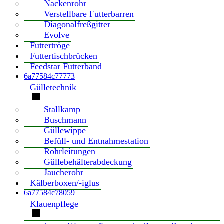
Nackenrohr
Verstellbare Futterbarren
Diagonalfreßgitter
Evolve
Futtertröge
Futtertischbrücken
Feedstar Futterband
6a77584c77773
Gülletechnik
Stallkamp
Buschmann
Güllewippe
Befüll- und Entnahmestation
Rohrleitungen
Güllebehälterabdeckung
Jaucherohr
Kälberboxen/-iglus
6a77584c78059
Klauenpflege