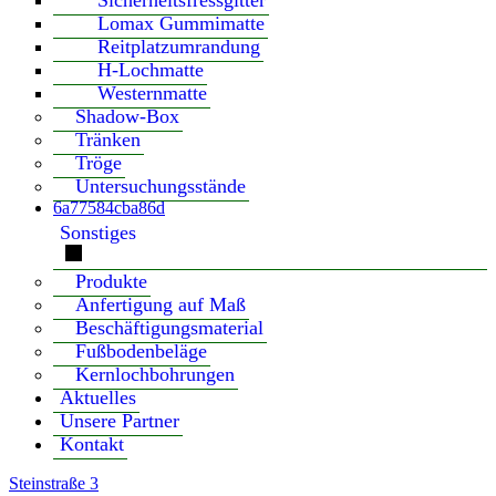
Sicherheitsfressgitter
Lomax Gummimatte
Reitplatzumrandung
H-Lochmatte
Westernmatte
Shadow-Box
Tränken
Tröge
Untersuchungsstände
6a77584cba86d
Sonstiges
Produkte
Anfertigung auf Maß
Beschäftigungsmaterial
Fußbodenbeläge
Kernlochbohrungen
Aktuelles
Unsere Partner
Kontakt
Steinstraße 3