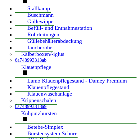
Stallkamp
Buschmann
Güllewippe
Befüll- und Entnahmestation
Rohrleitungen
Güllebehälterabdeckung
Jaucherohr
Kälberboxen/-iglus
6a748993313ab
Klauenpflege
Lamo Klauenpflegestand - Damey Premium
Klauenpflegestand
Klauenwaschanlage
Krippenschalen
6a748993318a9
Kuhputzbürsten
Betebe-Simplex
Bürstensystem Schurr