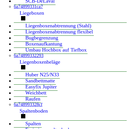
SCB-DeLaval
6a74899331ca7
Liegeboxen
Liegenboxenabtrennung (Stahl)
Liegenboxenabtrennung flexibel
Bugbegrenzung
Boxenaufkantung
Umbau Hochbox auf Tiefbox
6a74899332293
Liegenboxenbeläge
Huber N25/N33
Sandbettmatte
Easyfix Jupiter
Weichbett
Raufen
6a748993328cf
Spaltenboden
Spalten