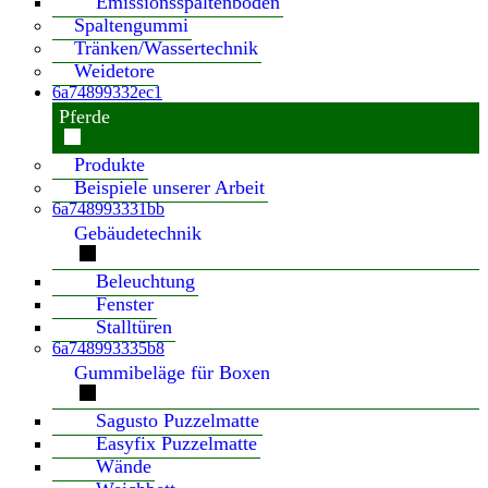
Emissionsspaltenboden
Spaltengummi
Tränken/Wassertechnik
Weidetore
6a74899332ec1
Pferde
Produkte
Beispiele unserer Arbeit
6a748993331bb
Gebäudetechnik
Beleuchtung
Fenster
Stalltüren
6a748993335b8
Gummibeläge für Boxen
Sagusto Puzzelmatte
Easyfix Puzzelmatte
Wände