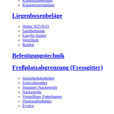
Klauenpflegestand
Klauenwaschanlage
Liegenboxenbeläge
Huber N25/N33
Sandbettmatte
Easyfix Jupiter
Weichbett
Raufen
Befestigungstechnik
Freßplatzabgrenzung (Fressgitter)
Sicherheitsfreßgitter
Schwedengitter
Stummes Nackenrohr
Nackenrohr
Verstellbare Futterbarren
Diagonalfreßgitter
Evolve