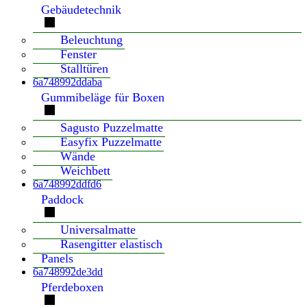
Gebäudetechnik
Beleuchtung
Fenster
Stalltüren
6a748992ddaba
Gummibeläge für Boxen
Sagusto Puzzelmatte
Easyfix Puzzelmatte
Wände
Weichbett
6a748992ddfd6
Paddock
Universalmatte
Rasengitter elastisch
Panels
6a748992de3dd
Pferdeboxen