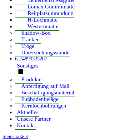
Sicherheitsfressgitter
Lomax Gummimatte
Reitplatzumrandung
H-Lochmatte
Westernmatte
Shadow-Box
Tränken
Tröge
Untersuchungsstände
6a74899335207
Sonstiges
Produkte
Anfertigung auf Maß
Beschäftigungsmaterial
Fußbodenbeläge
Kernlochbohrungen
Aktuelles
Unsere Partner
Kontakt
Steinstraße 3