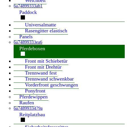
Weichbett
6a74899333ab1
Paddock
Universalmatte
Rasengitter elastisch
Panels
6a74899333ea6
Pferdeboxen
Front mit Schiebetür
Front mit Drehtür
Trennwand fest
Trennwand schwenkbar
Vorderfront geschwungen
Ponyfront
Pferdewippen
Raufen
6a7489933479a
Reitplatzbau