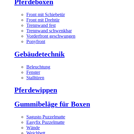
Pferdeboxen
Front mit Schiebetür
Front mit Drehtür
Trennwand fest
Trennwand schwenkbar
Vorderfront geschwungen
Ponyfront
Gebäudetechnik
Beleuchtung
Fenster
Stalltüren
Pferdewippen
Gummibeläge für Boxen
Sagusto Puzzelmatte
Easyfix Puzzelmatte
Wände
Weichbett