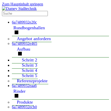
Zum Hauptinhalt springen
6a7489932e20c
Rundbogenhallen
Angebot anfordern
6a7489932e465
Aufbau
Schritt 2
Schritt 3
Schritt 4
Schritt 5
Referenzprojekte
6a7489932eaa6
Rinder
Produkte
6a7489932ecb0