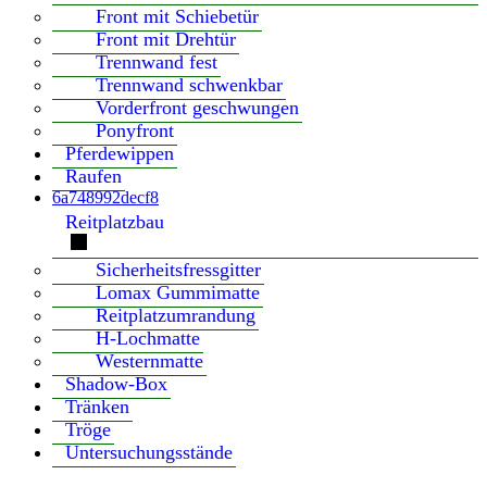
Front mit Schiebetür
Front mit Drehtür
Trennwand fest
Trennwand schwenkbar
Vorderfront geschwungen
Ponyfront
Pferdewippen
Raufen
6a748992decf8
Reitplatzbau
Sicherheitsfressgitter
Lomax Gummimatte
Reitplatzumrandung
H-Lochmatte
Westernmatte
Shadow-Box
Tränken
Tröge
Untersuchungsstände