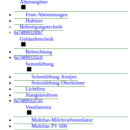
Abtrenngitter
Feste Abtrennungen
Hubtore
Befestigungstechnik
6a7489932f0b7
Gebäudetechnik
Beleuchtung
6a7489932f2c8
Seitenlüftung
Seitenlüftung Arntjen
Seitenlüftung Oberleitner
Lichtfirst
Stangenrolltore
6a7489932f7d1
Ventilatoren
Multifan-Milchviehventilator
Multifan PV 600