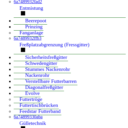
6a7489932fad2
Entmistung
Beerepoot
Prinzing
Fanganlage
6a7489932ffb3
Freßplatzabgrenzung (Fressgitter)
Sicherheitsfreßgitter
Schwedengitter
Stummes Nackenrohr
Nackenrohr
Verstellbare Futterbarren
Diagonalfreßgitter
Evolve
Futtertröge
Futtertischbrücken
Feedstar Futterband
6a74899330aba
Gülletechnik