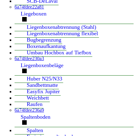
SCB-DeLaval
6a74fdee22a81
Liegeboxen
Liegenboxenabtrennung (Stahl)
Liegenboxenabtrennung flexibel
Bugbegrenzung
Boxenaufkantung
Umbau Hochbox auf Tiefbox
6a74fdee230a3
Liegenboxenbeläge
Huber N25/N33
Sandbettmatte
Easyfix Jupiter
Weichbett
Raufen
6a74fdee236a9
Spaltenboden
Spalten