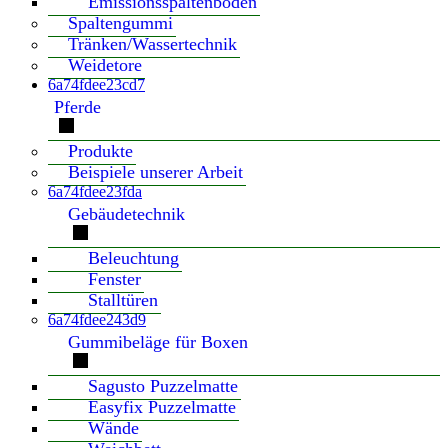
Emissionsspaltenboden
Spaltengummi
Tränken/Wassertechnik
Weidetore
6a74fdee23cd7
Pferde
Produkte
Beispiele unserer Arbeit
6a74fdee23fda
Gebäudetechnik
Beleuchtung
Fenster
Stalltüren
6a74fdee243d9
Gummibeläge für Boxen
Sagusto Puzzelmatte
Easyfix Puzzelmatte
Wände