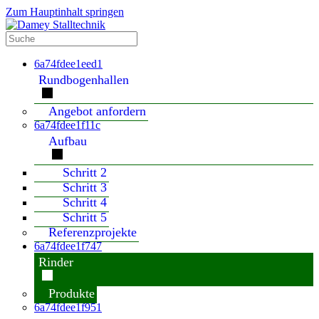
Zum Hauptinhalt springen
6a74fdee1eed1
Rundbogenhallen
Angebot anfordern
6a74fdee1f11c
Aufbau
Schritt 2
Schritt 3
Schritt 4
Schritt 5
Referenzprojekte
6a74fdee1f747
Rinder
Produkte
6a74fdee1f951