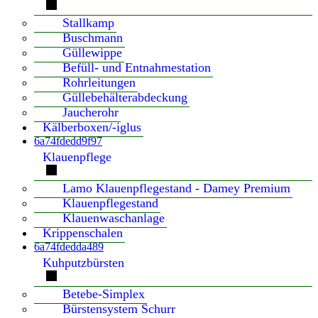
Stallkamp
Buschmann
Güllewippe
Befüll- und Entnahmestation
Rohrleitungen
Güllebehälterabdeckung
Jaucherohr
Kälberboxen/-iglus
6a74fdedd9f97
Klauenpflege
Lamo Klauenpflegestand - Damey Premium
Klauenpflegestand
Klauenwaschanlage
Krippenschalen
6a74fdedda489
Kuhputzbürsten
Betebe-Simplex
Bürstensystem Schurr