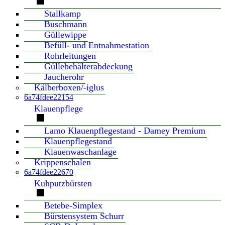
Stallkamp
Buschmann
Güllewippe
Befüll- und Entnahmestation
Rohrleitungen
Güllebehälterabdeckung
Jaucherohr
Kälberboxen/-iglus
6a74fdee22154
Klauenpflege
Lamo Klauenpflegestand - Damey Premium
Klauenpflegestand
Klauenwaschanlage
Krippenschalen
6a74fdee22670
Kuhputzbürsten
Betebe-Simplex
Bürstensystem Schurr