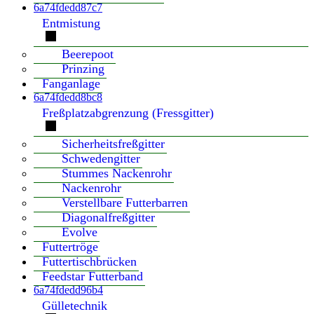
6a74fdedd87c7
Entmistung
Beerepoot
Prinzing
Fanganlage
6a74fdedd8bc8
Freßplatzabgrenzung (Fressgitter)
Sicherheitsfreßgitter
Schwedengitter
Stummes Nackenrohr
Nackenrohr
Verstellbare Futterbarren
Diagonalfreßgitter
Evolve
Futtertröge
Futtertischbrücken
Feedstar Futterband
6a74fdedd96b4
Gülletechnik