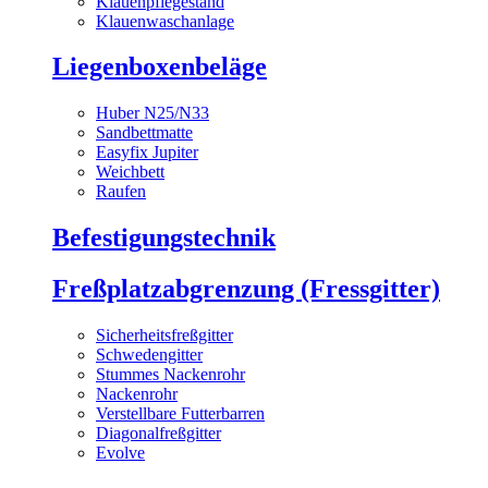
Klauenpflegestand
Klauenwaschanlage
Liegenboxenbeläge
Huber N25/N33
Sandbettmatte
Easyfix Jupiter
Weichbett
Raufen
Befestigungstechnik
Freßplatzabgrenzung (Fressgitter)
Sicherheitsfreßgitter
Schwedengitter
Stummes Nackenrohr
Nackenrohr
Verstellbare Futterbarren
Diagonalfreßgitter
Evolve