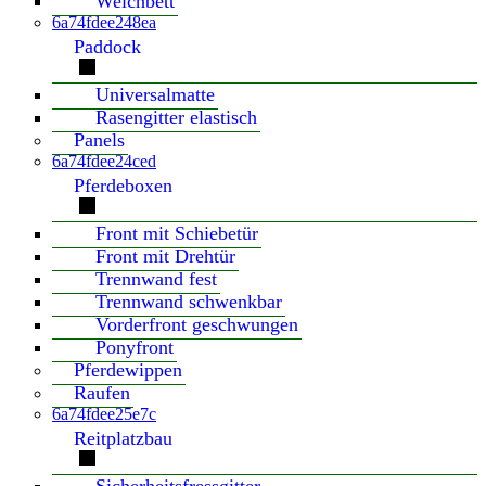
Weichbett
6a74fdee248ea
Paddock
Universalmatte
Rasengitter elastisch
Panels
6a74fdee24ced
Pferdeboxen
Front mit Schiebetür
Front mit Drehtür
Trennwand fest
Trennwand schwenkbar
Vorderfront geschwungen
Ponyfront
Pferdewippen
Raufen
6a74fdee25e7c
Reitplatzbau