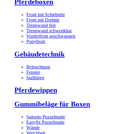
Pferdeboxen
Front mit Schiebetür
Front mit Drehtür
Trennwand fest
Trennwand schwenkbar
Vorderfront geschwungen
Ponyfront
Gebäudetechnik
Beleuchtung
Fenster
Stalltüren
Pferdewippen
Gummibeläge für Boxen
Sagusto Puzzelmatte
Easyfix Puzzelmatte
Wände
Weichbett