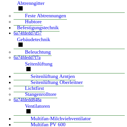
Abtrenngitter
Feste Abtrennungen
Hubtore
Befestigungstechnik
6a74fdedd7d57
Gebäudetechnik
Beleuchtung
6a74fdedd7f7a
Seitenlüftung
Seitenlüftung Arntjen
Seitenlüftung Oberleitner
Lichtfirst
Stangenrolltore
6a74fdedd848a
Ventilatoren
Multifan-Milchviehventilator
Multifan PV 600