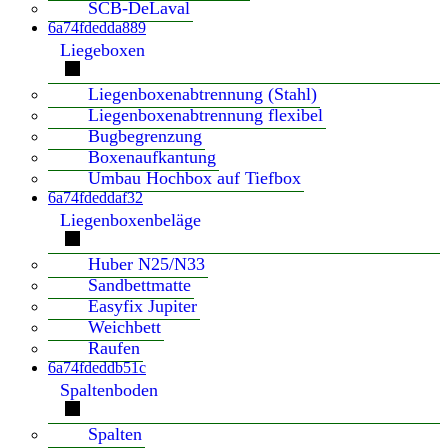
SCB-DeLaval
6a74fdedda889
Liegeboxen
Liegenboxenabtrennung (Stahl)
Liegenboxenabtrennung flexibel
Bugbegrenzung
Boxenaufkantung
Umbau Hochbox auf Tiefbox
6a74fdeddaf32
Liegenboxenbeläge
Huber N25/N33
Sandbettmatte
Easyfix Jupiter
Weichbett
Raufen
6a74fdeddb51c
Spaltenboden
Spalten