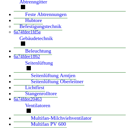
Abtrenngitter
Feste Abtrennungen
Hubtore
Befestigungstechnik
6a74fdee1fd5a
Gebäudetechnik
Beleuchtung
6a74fdee1ff62
Seitenlüftung
Seitenlüftung Arntjen
Seitenlüftung Oberleitner
Lichtfirst
Stangenrolltore
6a74fdee20463
Ventilatoren
Multifan-Milchviehventilator
Multifan PV 600