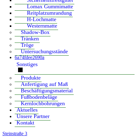
Sicherheitsfressgitter
Lomax Gummimatte
Reitplatzumrandung
H-Lochmatte
Westernmatte
Shadow-Box
Tränken
Tröge
Untersuchungsstände
6a74fdee2690a
Sonstiges
Produkte
Anfertigung auf Maß
Beschäftigungsmaterial
Fußbodenbeläge
Kernlochbohrungen
Aktuelles
Unsere Partner
Kontakt
Steinstraße 3