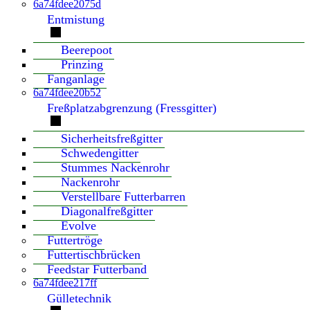
6a74fdee2075d
Entmistung
Beerepoot
Prinzing
Fanganlage
6a74fdee20b52
Freßplatzabgrenzung (Fressgitter)
Sicherheitsfreßgitter
Schwedengitter
Stummes Nackenrohr
Nackenrohr
Verstellbare Futterbarren
Diagonalfreßgitter
Evolve
Futtertröge
Futtertischbrücken
Feedstar Futterband
6a74fdee217ff
Gülletechnik